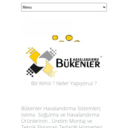
Biz Kimiz ? Neler Yapıyoruz ?
Bükenler Havalandırma Sistemleri;
Isıtma Soğutma ve Havalandırma
Ürünlerinin , Üretim Montaj ve
Teknik Ekipman Tedariği Hizmetleri