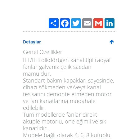
Paylaş
Facebook
Twitter
Email
Gmail
LinkedIn
Detaylar
Genel Özellikler
ILT/ILB
dikdörtgen kanal tipi radyal
fanlar galvaniz çelik sacdan
mamuldür.
Standart bakım kapakları sayesinde,
cihazı sökmeden ve/veya kanal
tesisatını demonte etmeden motor
ve fan kanatlarına müdahale
edilebilir.
Tüm modellerde fanlar direkt
akuple motorlu, öne eğimli ve sık
kanatlıdır.
Modele bağlı olarak 4, 6, 8 kutuplu