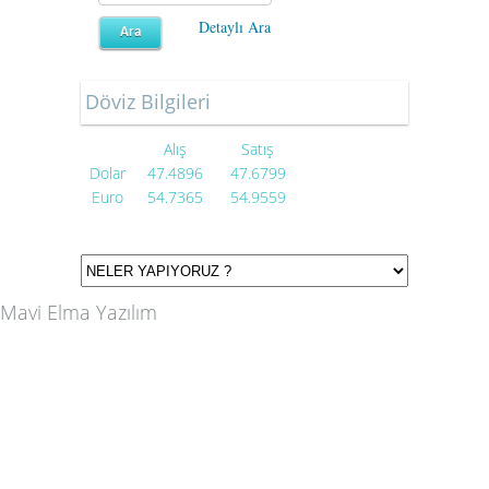
Detaylı Ara
Döviz Bilgileri
Alış
Satış
Dolar
47.4896
47.6799
Euro
54.7365
54.9559
Mavi Elma Yazılım