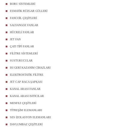
BORU SİSTEMLERİ
ESMATİK RÜZGAR GÜLLERİ
FANCOİL ÇEŞİTLERİ
SALYANGOZ FANLAR
HÜCRELİ FANLAR
JET FAN
ÇATI TİPİ FANLAR
FİLİTRE SİSTEMLERİ
SUSTURUCULAR
ISI GERİ KAZANIM CİHAZLARI
ELEKTROSTATİK FİLİTRE
JET CAP BACA ŞAPKASI
KANAL ARASI FANLAR
KANAL ARASI ISITICILAR
MENFEZ ÇEŞİTLERİ
TİTREŞİM ELEMANLARI
SES İZOLASYON ELEMANLARI
DAVLUMBAZ ÇEŞİTLERİ