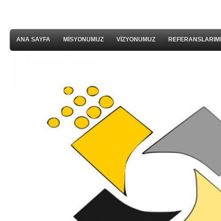
ANA SAYFA
MİSYONUMUZ
VİZYONUMUZ
REFERANSLARIM