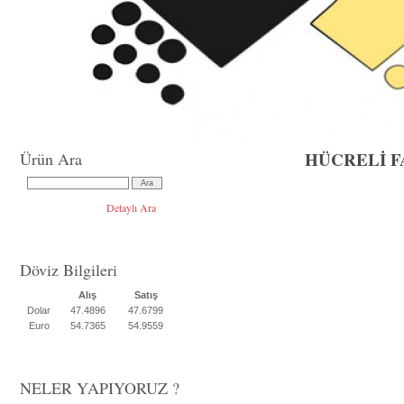
HÜCRELİ 
Ürün Ara
Detaylı Ara
Döviz Bilgileri
Alış
Satış
Dolar
47.4896
47.6799
Euro
54.7365
54.9559
NELER YAPIYORUZ ?